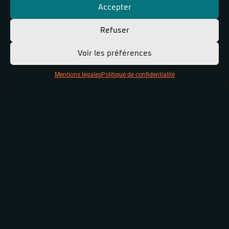
Accepter
poursuivent actuellement et la livraison sera finalisée
pour le 15 avril 2022.
Refuser
Merci à tous les collaborateurs ayant permis de mener à
Voir les préférences
bien ce beau projet !
Mentions légales
Politique de confidentialité