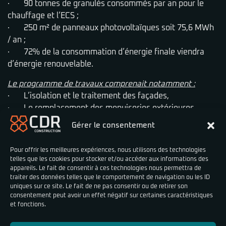
· 90 tonnes de granulés consommés par an pour le
chauffage et l’ECS ;
· 250 m² de panneaux photovoltaïques soit 75,6 MWh
/ an ;
· 72% de la consommation d’énergie finale viendra
d’énergie renouvelable.
Le programme de travaux comprenait notamment :
· L’isolation et le traitement des façades,
· Le remplacement des menuiseries extérieures,
· La réfection des toitures terrasses,
Gérer le consentement
· L’amélioration du système de ventilation,
· La construction d’une nouvelle chaufferie biomasse
Pour offrir les meilleures expériences, nous utilisons des technologies
et d’un réseau de chaleur,
telles que les cookies pour stocker et/ou accéder aux informations des
· La construction de deux nouvelles salles de classe,
appareils. Le fait de consentir à ces technologies nous permettra de
traiter des données telles que le comportement de navigation ou les ID
· L’amélioration acoustique du self,
uniques sur ce site. Le fait de ne pas consentir ou de retirer son
· La construction d’une centrale photovoltaïque,
consentement peut avoir un effet négatif sur certaines caractéristiques
· La sensibilisation des parties prenantes.
et fonctions.
Les opérations préalables à la réception (OPR) se