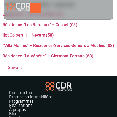
Catégorie de réalisation :
Logements
Logements – Mur-sur-Allier (63)
Résidence “Les Bardiaux” – Cusset (03)
Ilot Colbert II – Nevers (58)
“Villa Molinis” – Résidence-Services-Séniors à Moulins (03)
Résidence “La Vénétie” – Clermont-Ferrand (63)
←
Suivant
Construction
Promotion immobilière
Programmes
Réalisations
À propos
Blog